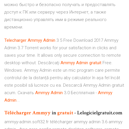
можно быстро и безопасно получать и предоставлять
доступ к ПК или серверу через Интернет, а также
дистанционно управлять ими в режиме реального
времени.
Telecharger
Ammyy
Admin
3 5 Free Download 2017 Ammyy
Admin 3.7 Torrent works for your satisfaction in clicks and
saves your time. It allows only secure connection to remote
desktop without. Descărcaţi
Ammyy
Admin
gratuit
Free.
Windows. Ammyy Admin este un mic program care permite
controlul de la distanță pentru aby calculator în așa fel încât
este posibil să lucreze cu ea. Descarcă Ammyy Admin gratuit
acum. Скачать
Ammyy
Admin
3.0 Бесплатная -
Ammyy
Admin
...
Télécharger
Ammyy
in
gratuit
- Lelogicielgratuit.com
ammyy-admin.soft32.fr télécharger ammyy admin 3.6 ammyy