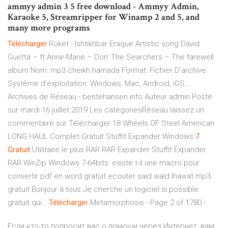
ammyy admin 3 5 free download - Ammyy Admin,
Karaoke 5, Streamripper for Winamp 2 and 5, and
many more programs
Télécharger
Roket -
Ishtikhbar Eraque Artistic song David
Guetta – ft Anne-Marie – Don’ The Searchers – The farewell
album Nom: mp3 cheikh hamada Format: Fichier D’archive
Système d’exploitation: Windows, Mac, Android, iOS...
Archives de Réseau - bentehansen.info
Auteur admin Posté
sur mardi 16 juillet 2019 Les catégoriesRéseau laissez un
commentaire sur Télécharger 18 Wheels OF Steel American
LONG HAUL Complet Gratuit
Stuffit Expander Windows
7
Gratuit
Utilitaire le plus RAR RAR Expander Stuffit Expander
RAR WinZip Windows 7-64bits: existe t-il une macro pour
convertir pdf en word gratuit ecouter said wald lhawat mp3
gratuit Bonjour à tous Je cherche un logiciel si possible
gratuit qui…
Télécharger
Metamorphosis - Page 2 of 1780 -
Если кто-то попросит вас о помощи через Интернет, вам