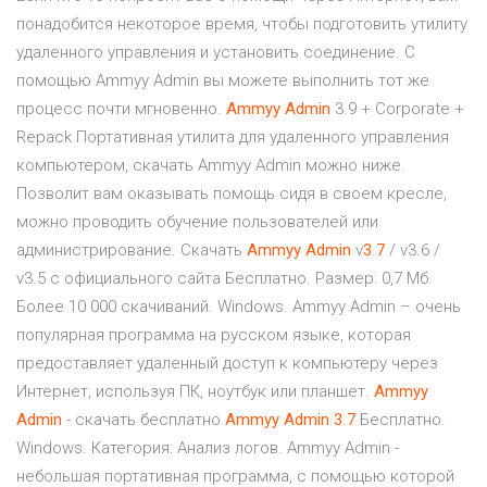
понадобится некоторое время, чтобы подготовить утилиту
удаленного управления и установить соединение. С
помощью Ammyy Admin вы можете выполнить тот же
процесс почти мгновенно.
Ammyy
Admin
3.9 + Corporate +
Repack Портативная утилита для удаленного управления
компьютером, скачать Ammyy Admin можно ниже.
Позволит вам оказывать помощь сидя в своем кресле,
можно проводить обучение пользователей или
администрирование. Скачать
Ammyy
Admin
v
3
.
7
/ v3.6 /
v3.5 с официального сайта Бесплатно. Размер: 0,7 Мб.
Более 10 000 скачиваний. Windows. Ammyy Admin – очень
популярная программа на русском языке, которая
предоставляет удаленный доступ к компьютеру через
Интернет, используя ПК, ноутбук или планшет.
Ammyy
Admin
- скачать бесплатно
Ammyy
Admin
3
.
7
Бесплатно.
Windows. Категория: Анализ логов. Ammyy Admin -
небольшая портативная программа, с помощью которой