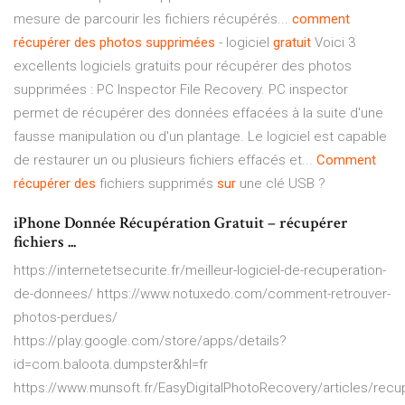
mesure de parcourir les fichiers récupérés...
comment
récupérer
des
photos
supprimées
- logiciel
gratuit
Voici 3
excellents logiciels gratuits pour récupérer des photos
supprimées : PC Inspector File Recovery. PC inspector
permet de récupérer des données effacées à la suite d'une
fausse manipulation ou d'un plantage. Le logiciel est capable
de restaurer un ou plusieurs fichiers effacés et...
Comment
récupérer
des
fichiers supprimés
sur
une clé USB ?
iPhone Donnée Récupération Gratuit – récupérer
fichiers ...
https://internetetsecurite.fr/meilleur-logiciel-de-recuperation-
de-donnees/ https://www.notuxedo.com/comment-retrouver-
photos-perdues/
https://play.google.com/store/apps/details?
id=com.baloota.dumpster&hl=fr
https://www.munsoft.fr/EasyDigitalPhotoRecovery/articles/re