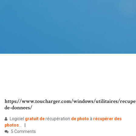
https://www.toucharger.com/windows/utilitaires/recupe
de-donnees/
Logiciel
gratuit
de
récupération
de
photo
à
récupérer
des
photos
...
5 Comments