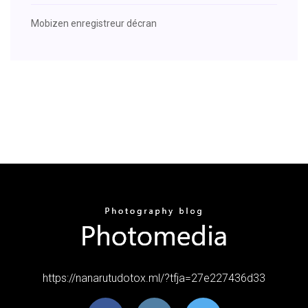
Mobizen enregistreur décran
https://nanarutudotox.ml/?tfja=27e227436d33