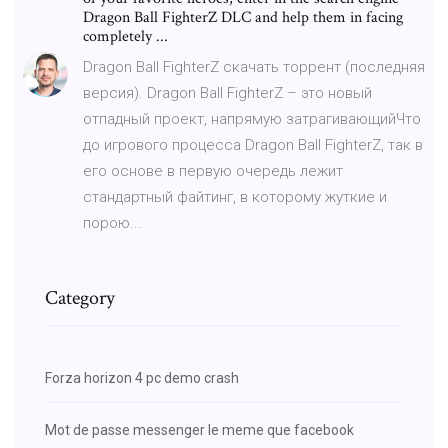
Dragon Ball FighterZ DLC and help them in facing
completely ...
Dragon Ball FighterZ скачать торрент (последняя
версия). Dragon Ball FighterZ – это новый
отпадный проект, напрямую затрагивающийЧто
до игрового процесса Dragon Ball FighterZ, так в
его основе в первую очередь лежит
стандартный файтинг, в которому жуткие и
порою...
Category
Forza horizon 4 pc demo crash
Mot de passe messenger le meme que facebook