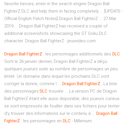
favorite heroes, enter in the search engine Dragon Ball
FighterZ DLC and help them in facing completely ... [UPDATE -
Official English Patch Notes] Dragon Ball FighterZ ... 27 Mar
2019 ... Dragon Ball FighterZ has received a couple of
additional screenshots showcasing the GT Goku DLC
character. Dragon Ball FighterZ - jeuxvideo.com
Dragon
Ball
FighterZ
: les personnages additionnels des
DLC
Sorti le 26 janvier dernier, Dragon Ball FighterZ a déçu
quelques joueurs suite au nombre de personnages un peu
limité. Un domaine dans lequel les prochains DLC vont
corriger la donne, comme l ...
Dragon
Ball
FighterZ
: La liste
des personnages
DLC
trouvée ... La version PC de Dragon
Ball FighterZ étant elle aussi disponible, des joueurs curieux
se sont empressés de fouiller dans ses fichiers pour tenter
d'y trouver des informations sur le contenu à ...
Dragon
Ball
FighterZ
: les personnages en
DLC
- Millenium