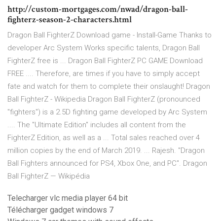
http://custom-mortgages.com/nwad/dragon-ball-
fighterz-season-2-characters.html
Dragon Ball FighterZ Download game - Install-Game Thanks to
developer Arc System Works specific talents, Dragon Ball
FighterZ free is ... Dragon Ball FighterZ PC GAME Download
FREE .... Therefore, are times if you have to simply accept
fate and watch for them to complete their onslaught! Dragon
Ball FighterZ - Wikipedia Dragon Ball FighterZ (pronounced
"fighters") is a 2.5D fighting game developed by Arc System
.... The "Ultimate Edition" includes all content from the
FighterZ Edition, as well as a ... Total sales reached over 4
million copies by the end of March 2019. ... Rajesh. "Dragon
Ball Fighters announced for PS4, Xbox One, and PC". Dragon
Ball FighterZ — Wikipédia
Telecharger vlc media player 64 bit
Télécharger gadget windows 7