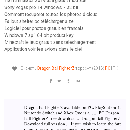
Train simulator 2019 usa gratuit mod apk
Sony vegas pro 14 windows 7 32 bit
Comment recuperer toutes les photos dicloud
Fallout shelter pc télécharger size
Logiciel pour photos gratuit en francais
Windows 7 sp1 64 bit product key
Minecraft le jeux gratuit sans telechargement
Application voir les avions dans le ciel
Скачать
Dragon
Ball
FighterZ
торрент (2018)
PC
| ПК
Dragon Ball FighterZ available on PC, PlayStation 4,
Nintendo Switch and Xbox One is a… ... PC Dragon
Ball FighterZ free download ... Dragon Ball FighterZ
Download full version ... If you wish to learn the fate
of your favorite heroes, enter in the search engine