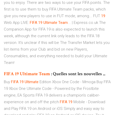
you to enjoy. There are two ways to use your FIFA points. The
first is to use them to buy FIFA Ultimate Team packs, which
give you new players to use in FUT mode, among... FUT
19
Web App LIVE:
FIFA
19
Ultimate
Team
... | Express.co.uk The
Companion App for FIFA 19 is also expected to launch this
week, although the current link only leads to the FIFA 18
version. It's unclear if this will be The Transfer Market lets you
list items from your Club and bid on new Players,
Consumables, and everything needed to build your Ultimate
Team!
FIFA
19
Ultimate
Team
: Quelles sont les nouvelles ...
Buy
FIFA
19
Ultimate
Edition Xbox One Code - Mmoga
Buy FIFA
19 Xbox One Ultimate Code - Powered by the Frostbite
engine, EA Sports FIFA 19 delivers a champion's caliber-
experience on and off the pitch
FIFA
19
Mobile - Download
and Play FIFA 19 on Android or iOS
Simply and easy way to