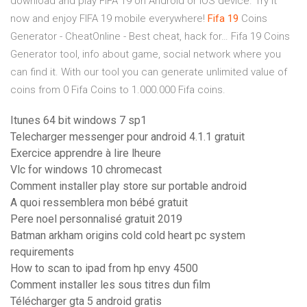
download and play FIFA 19 on Android or iOS device. Try it
now and enjoy FIFA 19 mobile everywhere!
Fifa
19
Coins
Generator - CheatOnline - Best cheat, hack for…
Fifa 19 Coins
Generator tool, info about game, social network where you
can find it. With our tool you can generate unlimited value of
coins from 0 Fifa Coins to 1.000.000 Fifa coins.
Itunes 64 bit windows 7 sp1
Telecharger messenger pour android 4.1.1 gratuit
Exercice apprendre à lire lheure
Vlc for windows 10 chromecast
Comment installer play store sur portable android
A quoi ressemblera mon bébé gratuit
Pere noel personnalisé gratuit 2019
Batman arkham origins cold cold heart pc system
requirements
How to scan to ipad from hp envy 4500
Comment installer les sous titres dun film
Télécharger gta 5 android gratis