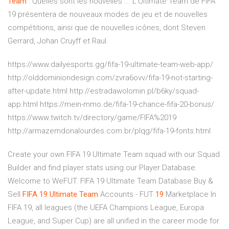
Team
: Quelles sont les nouvelles ... L’Ultimate Team de FIFA
19 présentera de nouveaux modes de jeu et de nouvelles
compétitions, ainsi que de nouvelles icônes, dont Steven
Gerrard, Johan Cruyff et Raul.
https://www.dailyesports.gg/fifa-19-ultimate-team-web-app/
http://olddominiondesign.com/zvra6ovv/fifa-19-not-starting-
after-update.html http://estradawolomin.pl/b6ky/squad-
app.html https://mein-mmo.de/fifa-19-chance-fifa-20-bonus/
https://www.twitch.tv/directory/game/FIFA%2019
http://armazemdonalourdes.com.br/plqg/fifa-19-fonts.html
Create your own FIFA 19 Ultimate Team squad with our Squad
Builder and find player stats using our Player Database.
Welcome to WeFUT. FIFA 19 Ultimate Team Database Buy &
Sell
FIFA
19
Ultimate
Team
Accounts - FUT
19
Marketplace In
FIFA 19, all leagues (the UEFA Champions League, Europa
League, and Super Cup) are all unified in the career mode for