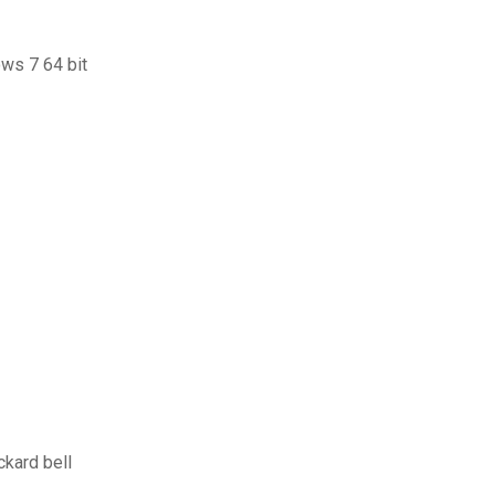
ows 7 64 bit
2
ckard bell