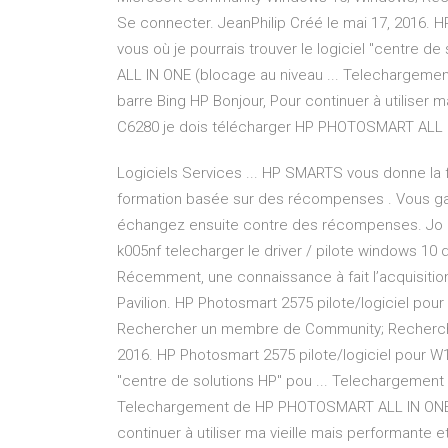
Se connecter. JeanPhilip Créé le mai 17, 2016. H
vous où je pourrais trouver le logiciel "centre
ALL IN ONE (blocage au niveau ... Telechargem
barre Bing HP Bonjour, Pour continuer à utiliser 
C6280 je dois télécharger HP PHOTOSMART ALL I
Logiciels Services ... HP SMARTS vous donne la f
formation basée sur des récompenses . Vous ga
échangez ensuite contre des récompenses. Jo ..
k005nf telecharger le driver / pilote windows 10 d
Récemment, une connaissance à fait l’acquisition
Pavilion. HP Photosmart 2575 pilote/logiciel po
Rechercher un membre de Community; Rechercher 
2016. HP Photosmart 2575 pilote/logiciel pour W10
"centre de solutions HP" pou ... Telechargemen
Telechargement de HP PHOTOSMART ALL IN ONE (b
continuer à utiliser ma vieille mais performante