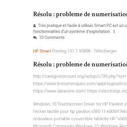
Résolu : probleme de numerisati
Très pratique et facile à utiliser, Smart PC est un 
fonctionnalités d’un système d’exploitation.
10 Comments
HP
Smart
Printing 131.1.35898 - Télécharger
Résolu : probleme de numerisati
http://caregiverscount.org/iw5sp/c739.php?eyt=v
https://www.lesnumeriques.com/appli-logiciel/c
https://www.datacore.com/ https://electronjs.or
Windows 10 Touchscreen Driver for HP Pavilion x3
l’ecran tactile pour hp pavilion x360 11-k005nf R
ordinateur portable convertible tablette HP "x360
Microsoft Community Windows 10; Windows; Rec