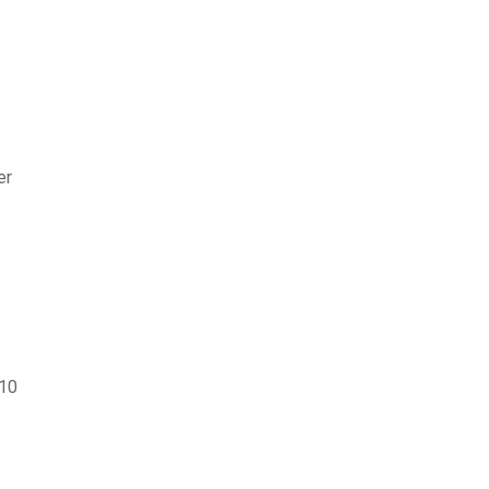
er
 10