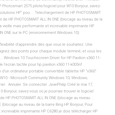
P Photosmart 2575 pilote/logiciel pour W10 Bonjour, savez-
 de solutions HP" pou ... Telechargement de HP PHOTOSMART
ent de HP PHOTOSMART ALL IN ONE (blocage au niveau de la
ma vieille mais performante et increvable imprimante HP
N ONE sur le PC (environnement Windows 10).
lexibilité d'apprendre dès que vous le souhaitez. Une
gnez des points pour chaque module terminé, et vous les
. Windows 10 Touchscreen Driver for HP Pavilion x360 11-
e l’ecran tactile pour hp pavilion x360 11-k005nf
 d’un ordinateur portable convertible tablette HP "x360"
ur W10 - Microsoft Community Windows 10; Windows;
. Annuler. Se connecter. JeanPhilip Créé le mai 17,
 Bonjour, savez-vous où je pourrais trouver le logiciel
t de HP PHOTOSMART ALL IN ONE (blocage au niveau ...
locage au niveau de la barre Bing HP Bonjour, Pour
 et increvable imprimante HP C6280 je dois télécharger HP