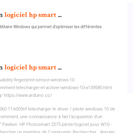
on
logiciel
hp
smart
...
utilitaire Windows qui permet d’optimiser les différentes
on
logiciel
hp
smart
...
alidity-fingerprint-sensor-windows-10
omment-telecharger-et-activer-windows-10-a139585.html
g/ https://www.arduino.cc/
60 11-k005nf telecharger le driver / pilote windows 10 de
écemment, une connaissance à fait l’acquisition d’un
" Pavilion. HP Photosmart 2575 pilote/logiciel pour W10 -
hercher un membre de Community; Rechercher . Annuler.