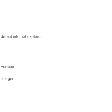
éfaut internet explorer
 version
écharger