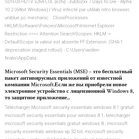
S01E03 HDTV x264-LOL [eztv] - zubbizxx
7 Days to Die - Alpha
10.2 (64bit Windows) | VIruz
infecté par utililab nitro browser,
uniblue pc mechanic…
CloseProcesses:
HKLM\Software\Policies\Microsoft\Internet Explorer:
Restriction <=== Attention SearchScopes: HKLM ->
DefaultScope la valeur est absente FF Extension: (SHA-1
deprecation staged rollout) - C:\Users\widen-
finalis\AppData…
Microsoft Security Essentials (MSE) – это бесплатный
пакет антивирусных приложений от известной
компании Microsoft.Если же вы приобрели новое
электронное устройство с лицензионной Windows 8,
то защитное приложение...
Télécharger Microsoft security essentials windows 8 1 gratuit
microsoft security essentials pour windows 8 1; telecharger
microsoft security essentials gratuit windows 8 ; microsoft
security essentials windows xp 32 bit; microsoft security