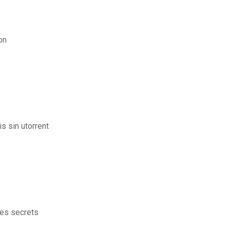
on
s sin utorrent
des secrets