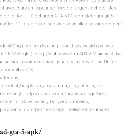
nnages de l'histoire de Grand Theft Auto V, les joueurs
iant avec leurs amis pour se faire de l'argent, acheter des
e défier lor ... Télécharger GTA 5 PC complete gratuit Si
r vôtre PC , grâce à ce site web vous allez savoir comment
desk@hq.acm.org) Notihng I could say would give you
56 HCOaOtsNOAeglu (tkqcqf@cuhzdw.com) AD1bLM
siabytuhjfyn
да на московское время.
gssa ebala army of the United
mp.com/album/-3
ategoriiu,
 skachat_besplatno_programma_dlia_chteniia_pdf…
1 enough!, http://opencu.com/profiles/blogs/best-
torrent_for_downloading_bollywood_movies,
ttp://opencu.com/profiles/blogs…
Velikonoční turnaje |
oad-gta-5-apk/