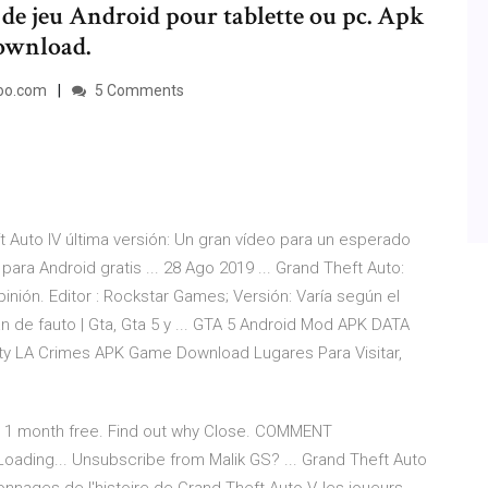
e jeu Android pour tablette ou pc. Apk
ownload.
yoo.com
5 Comments
t Auto IV última versión: Un gran vídeo para un esperado
ra Android gratis ... 28 Ago 2019 ... Grand Theft Auto:
pinión. Editor : Rockstar Games; Versión: Varía según el
an de fauto | Gta, Gta 5 y ... GTA 5 Android Mod APK DATA
ty LA Crimes APK Game Download Lugares Para Visitar,
ial 1 month free. Find out why Close. COMMENT
oading... Unsubscribe from Malik GS? ... Grand Theft Auto