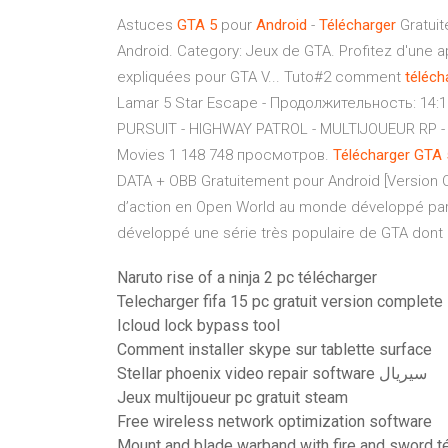
Astuces
GTA
5
pour
Android
-
Télécharger
Gratuit
Android. Category: Jeux de GTA. Profitez d'une 
expliquées pour GTA V... Tuto#2 comment
téléch
Lamar 5 Star Escape - Продолжительность: 14:1
PURSUIT - HIGHWAY PATROL - MULTIJOUEUR RP - 
Movies 1 148 748 просмотров.
Télécharger
GTA
DATA + OBB Gratuitement pour Android [Version Com
d’action en Open World au monde développé par 
développé une série très populaire de GTA dont
Naruto rise of a ninja 2 pc télécharger
Telecharger fifa 15 pc gratuit version complete
Icloud lock bypass tool
Comment installer skype sur tablette surface
Stellar phoenix video repair software سيريال
Jeux multijoueur pc gratuit steam
Free wireless network optimization software
Mount and blade warband with fire and sword t