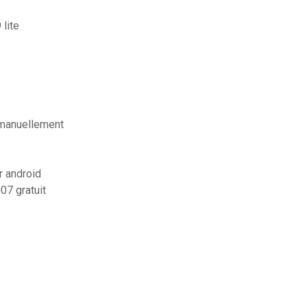
lite
 manuellement
r android
07 gratuit