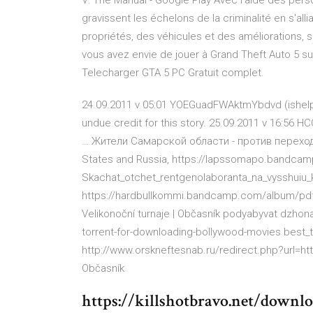
V: The Manual - Google Play Avec l'aide des perso
gravissent les échelons de la criminalité en s'all
propriétés, des véhicules et des améliorations, s
vous avez envie de jouer à Grand Theft Auto 5 su
Telecharger GTA 5 PC Gratuit complet.
24.09.2011 v 05:01 YOEGuadFWAktmYbdvd (ishelp
undue credit for this story. 25.09.2011 v 16:
…
Жители Самарской области - против перехо
States and Russia, https://lapssomapo.bandca
Skachat_otchet_rentgenolaboranta_na_vysshuiu_k
https://hardbullkommi.bandcamp.com/album/pdf
Velikonoční turnaje | Občasník
podyabyvat dzhona1
torrent-for-downloading-bollywood-movies best_
http://www.orskneftesnab.ru/redirect.php?url=h
Občasník
https://killshotbravo.net/downl