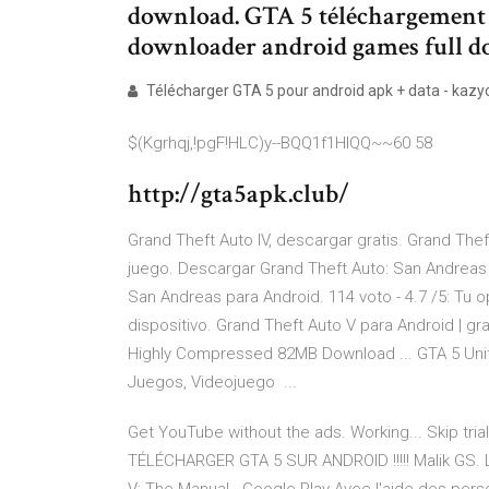
download. GTA 5 téléchargement d
downloader android games full d
Télécharger GTA 5 pour android apk + data - kaz
$(Kgrhqj,!pgF!HLC)y--BQQ1f1HlQQ~~60 58
http://gta5apk.club/
Grand Theft Auto IV, descargar gratis. Grand Thef
juego. Descargar Grand Theft Auto: San Andreas pa
San Andreas para Android. 114 voto - 4.7 /5: Tu o
dispositivo. Grand Theft Auto V para Android | gr
Highly Compressed 82MB Download ... GTA 5 Uni
Juegos, Videojuego ...
Get YouTube without the ads. Working... Skip tr
TÉLÉCHARGER GTA 5 SUR ANDROID !!!!! Malik GS. L