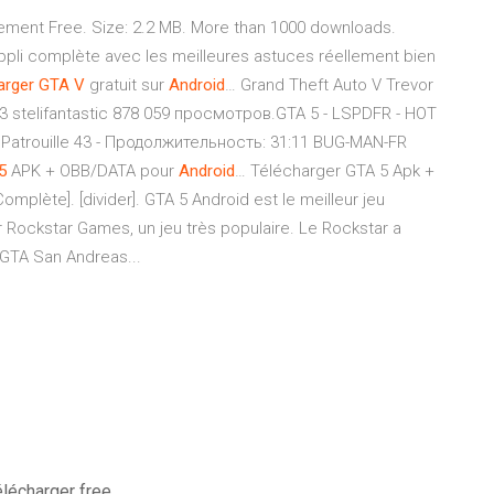
ement Free. Size: 2.2 MB. More than 1000 downloads.
appli complète avec les meilleures astuces réellement bien
arger
GTA
V
gratuit sur
Android
… Grand Theft Auto V Trevor
3 stelifantastic 878 059 просмотров.GTA 5 - LSPDFR - HOT
Patrouille 43 - Продолжительность: 31:11 BUG-MAN-FR
5
APK + OBB/DATA pour
Android
… Télécharger GTA 5 Apk +
plète]. [divider]. GTA 5 Android est le meilleur jeu
Rockstar Games, un jeu très populaire. Le Rockstar a
 GTA San Andreas...
élécharger free