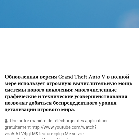
Обновленная версия Grand Theft Auto V в полной
мере использует огромную вычислительную мощь
системы нового поколения: многочисленные
графические и технические усовершенствования
позволят добиться беспрецедентного уровня
детализации игрового мира.
Une autre manière de télécharger des applications
gratuitement:http://www.youtube.com/watch?
v=a5t5TV4jgLM&feature=plcp Me suivre: