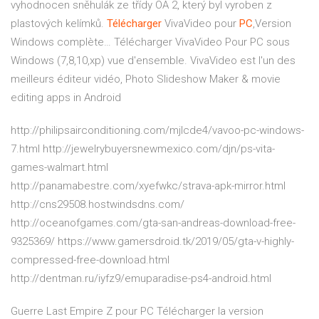
vyhodnocen sněhulák ze třídy OA 2, který byl vyroben z
plastových kelímků.
Télécharger
VivaVideo pour
PC
,Version
Windows complète…
Télécharger VivaVideo Pour PC sous
Windows (7,8,10,xp) vue d'ensemble. VivaVideo est l'un des
meilleurs éditeur vidéo, Photo Slideshow Maker & movie
editing apps in Android
http://philipsairconditioning.com/mjlcde4/vavoo-pc-windows-
7.html http://jewelrybuyersnewmexico.com/djn/ps-vita-
games-walmart.html
http://panamabestre.com/xyefwkc/strava-apk-mirror.html
http://cns29508.hostwindsdns.com/
http://oceanofgames.com/gta-san-andreas-download-free-
9325369/ https://www.gamersdroid.tk/2019/05/gta-v-highly-
compressed-free-download.html
http://dentman.ru/iyfz9/emuparadise-ps4-android.html
Guerre Last Empire Z pour PC Télécharger la version