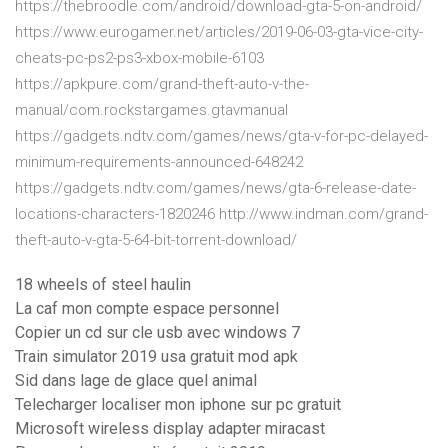
https://thebroodle.com/android/download-gta-5-on-android/
https://www.eurogamer.net/articles/2019-06-03-gta-vice-city-
cheats-pc-ps2-ps3-xbox-mobile-6103
https://apkpure.com/grand-theft-auto-v-the-
manual/com.rockstargames.gtavmanual
https://gadgets.ndtv.com/games/news/gta-v-for-pc-delayed-
minimum-requirements-announced-648242
https://gadgets.ndtv.com/games/news/gta-6-release-date-
locations-characters-1820246 http://www.indman.com/grand-
theft-auto-v-gta-5-64-bit-torrent-download/
18 wheels of steel haulin
La caf mon compte espace personnel
Copier un cd sur cle usb avec windows 7
Train simulator 2019 usa gratuit mod apk
Sid dans lage de glace quel animal
Telecharger localiser mon iphone sur pc gratuit
Microsoft wireless display adapter miracast