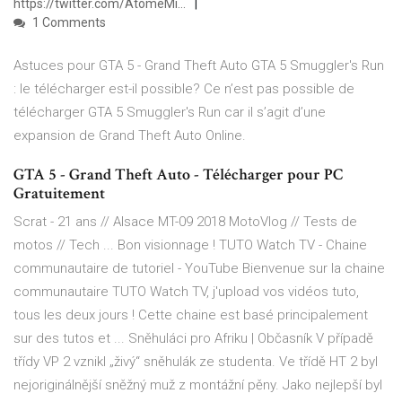
https://twitter.com/AtomeMi...
1 Comments
Astuces pour GTA 5 - Grand Theft Auto GTA 5 Smuggler's Run
: le télécharger est-il possible? Ce n’est pas possible de
télécharger GTA 5 Smuggler's Run car il s’agit d’une
expansion de Grand Theft Auto Online.
GTA 5 - Grand Theft Auto - Télécharger pour PC
Gratuitement
Scrat - 21 ans // Alsace MT-09 2018 MotoVlog // Tests de
motos // Tech ... Bon visionnage !
TUTO Watch TV - Chaine
communautaire de tutoriel - YouTube
Bienvenue sur la chaine
communautaire TUTO Watch TV, j'upload vos vidéos tuto,
tous les deux jours ! Cette chaine est basé principalement
sur des tutos et ...
Sněhuláci pro Afriku | Občasník
V případě
třídy VP 2 vznikl „živý“ sněhulák ze studenta. Ve třídě HT 2 byl
nejoriginálnější sněžný muž z montážní pěny. Jako nejlepší byl