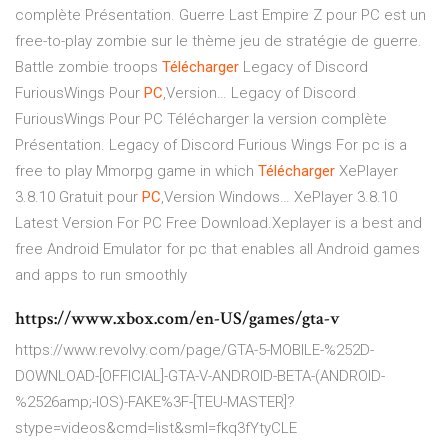
complète Présentation. Guerre Last Empire Z pour PC est un
free-to-play zombie sur le thème jeu de stratégie de guerre.
Battle zombie troops
Télécharger
Legacy of Discord
FuriousWings Pour
PC
,Version…
Legacy of Discord
FuriousWings Pour PC Télécharger la version complète
Présentation. Legacy of Discord Furious Wings For pc is a
free to play Mmorpg game in which
Télécharger
XePlayer
3.8.10 Gratuit pour
PC
,Version Windows…
XePlayer 3.8.10
Latest Version For PC Free Download.Xeplayer is a best and
free Android Emulator for pc that enables all Android games
and apps to run smoothly
https://www.xbox.com/en-US/games/gta-v
https://www.revolvy.com/page/GTA-5-MOBILE-%252D-
DOWNLOAD-[OFFICIAL]-GTA-V-ANDROID-BETA-(ANDROID-
%2526amp;-IOS)-FAKE%3F-[TEU-MASTER]?
stype=videos&cmd=list&sml=fkq3fYtyCLE