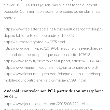
clavier USB. D’ailleurs je sais pas si c’est techniquement
possible. Comment connecter une souris ou un clavier sur
Android
https://www.tablette-tactile.net/trucs-astuces/controler-pc-
depuis-tablette-telephone-android-160002/
https://purpose.cryptoc.pw/275.html
https://www.igen.fr/ipad/2019/04/la-souris-prise-en-charge-
sur-ipad-comme-peripherique-daccessibilite-107613
https://www.sony.fr/electronics/support/articles/00128141
https://www.vnunet.fr/souris-en-otg-smartphone-android/
https://www.lesnumeriques.com/disque-dur-multimedia/app-
mobile-pour-controler-shield-tv-nvidia-n77991.html
Android : contrôler son PC à partir de son smartphone
ou de ...
https://www.journaldugeek.com/2015/06/22/intel-a-