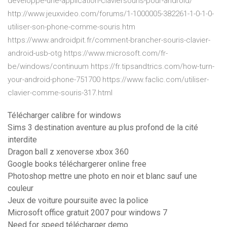
developpe-une-application-claviersouris-pour-android/
http://www.jeuxvideo.com/forums/1-1000005-382261-1-0-1-0-
utiliser-son-phone-comme-souris.htm
https://www.androidpit.fr/comment-brancher-souris-clavier-
android-usb-otg https://www.microsoft.com/fr-
be/windows/continuum https://fr.tipsandtrics.com/how-turn-
your-android-phone-751700 https://www.faclic.com/utiliser-
clavier-comme-souris-317.html
Télécharger calibre for windows
Sims 3 destination aventure au plus profond de la cité
interdite
Dragon ball z xenoverse xbox 360
Google books téléchargerer online free
Photoshop mettre une photo en noir et blanc sauf une
couleur
Jeux de voiture poursuite avec la police
Microsoft office gratuit 2007 pour windows 7
Need for speed télécharger demo