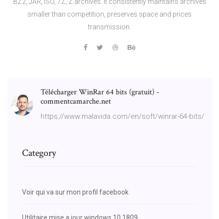
BZ2, JAR, ISO, 7Z, Z archives. It consistently maintains archives
smaller than competition, preserves space and prices
transmission.
Télécharger WinRar 64 bits (gratuit) -
commentcamarche.net
https://www.malavida.com/en/soft/winrar-64-bits/
Category
Voir qui va sur mon profil facebook
Utilitaire mise a jour windows 10 1809