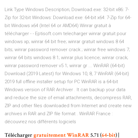
Link Type Windows Description; Download.exe: 32-bit x86: 7-
Zip for 32-bit Windows: Download.exe: 64-bit x64: 7-Zip for 64-
bit Windows x64 (Intel 64 or AMD64) Winrar gratuit à
télécharger - - Eptisoft.com telecharger winrar gratuit pour
windows xp; winrar 64 bit free; winrar gratuit windows 8 64
bits; winrar password remover crack ; winrar free windows 7;
winrar 64 bits windows 8 1; winrar plus licence; winrar crack;
winrar password remover v5 1; winrar gr ... WinRAR (64-bit)
Download (2019 Latest) for Windows 10, 8, 7 WinRAR (64-bit)
2019 full offline installer setup for PC WinRAR is a 64-bit
Windows version of RAR Archiver . It can backup your data
and reduce the size of email attachments, decompress RAR,
ZIP and other files downloaded from Internet and create new
archives in RAR and ZIP file format . WinRAR France :
découvrez nos différents logiciels
Télécharger
gratuitement
WinRAR
5.71 (
64
-
bit
) |