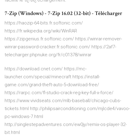
facilite le tï¿½lï¿½chargement.
7-Zip (Windows) - 7-Zip 16.02 (32-bit) - Télécharger
https://haozip-64-bits.fr.softonic.com/
https://fr.wikipedia.org/wiki/WinRAR
https://zipgenius.fr.softonic.com/ https://winrar-remover-
winrar-password-cracker.fr.softonic.com/ https://2af7-
telecharger.phpnuke.org/fr/c01378/winrar
https://download.cnet.com/ https://mc-
launcher.com/special/minecraft https://install-
game.com/grand-theft-auto-5-download-free/
https://rarpc.com/fl-studio-crack-reg-key-full-x-force/
https://www.vividseats.com/mlb-baseball/chicago-cubs-
tickets.html http://philipsairconditioning.com/mjlcde4/vavoo-
pc-windows-7.html
http://singlestepadventures.com/ew0jy/remix-os-player-32-
bit.html