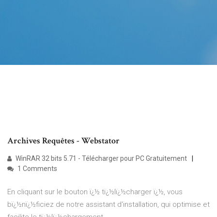
Archives Requêtes - Webstator
WinRAR 32 bits 5.71 - Télécharger pour PC Gratuitement
1 Comments
En cliquant sur le bouton ï¿½ tï¿½lï¿½charger ï¿½, vous
bï¿½nï¿½ficiez de notre assistant d'installation, qui optimise et