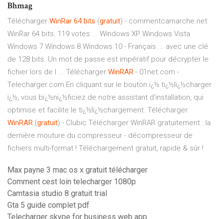
Bhmag
Télécharger
WinRar
64
bits
(
gratuit
) - commentcamarche.net
WinRar 64 bits. 119 votes ... Windows XP Windows Vista
Windows 7 Windows 8 Windows 10 - Français ... avec une clé
de 128 bits. Un mot de passe est impératif pour décrypter le
fichier lors de l ... Télécharger
WinRAR
- 01net.com -
Telecharger.com En cliquant sur le bouton ï¿½ tï¿½lï¿½charger
ï¿½, vous bï¿½nï¿½ficiez de notre assistant d'installation, qui
optimise et facilite le tï¿½lï¿½chargement. Télécharger
WinRAR
(
gratuit
) - Clubic Télécharger WinRAR gratuitement : la
dernière mouture du compresseur - décompresseur de
fichiers multi-format ! Téléchargement gratuit, rapide & sûr !
Max payne 3 mac os x gratuit télécharger
Comment cest loin telecharger 1080p
Camtasia studio 8 gratuit trial
Gta 5 guide complet pdf
Telecharger skype for business web app